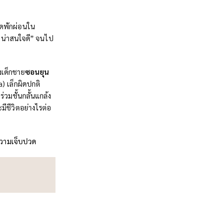
ดพักผ่อนใน
 “น่าสนใจดี” จนไป
งเด็กชาย
ซอนยุน
) เล็กผิดปกติ
ร่วมชั้นกลั้นแกล้ง
มีชีวิตอย่างไรต่อ
ความเจ็บปวด