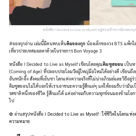
หนังสือ I Decided to Live as Myself อยู่ตรงเท้าขวาน้องจองกุ
#จองกุกอ่าน เล่มนี้มีคนพบเห็น
คิมจองกุก
น้องเล็กของวง BTS แพ็กใส
เที่ยวประเทศมอลตาด้วยในรายการ Bon Voyage 3
หนังสือ I Decided to Live as Myself เขียนโดยคุณ
คิมซูฮยอน
เป็นหน
(Coming of Age) ที่ปลอบประโลมวัยผู้ใหญ่มือใหม่ได้อย่างดี เขียนถ
อันหนักอึ้ง สังคมที่เย็นชา โลกแห่งความจริงที่ไม่น่าอภิรมย์และวิธีอยู่
คิมซูฮยอนไม่ได้บอกให้เราเอาชนะความรู้สึกแย่ๆ แต่ให้ยอมรับว่ามันเป็
รสชาติหนึ่งของชีวิต รู้สึกแย่ได้ แค่อย่าจมกับความทุกข์จนมองข้ามโอก
ไป
✿ อ่านสรุปหนังสือ
I Decided to Live as Myself : ใช้ชีวิตในโลกแห่ง
ความหมาย