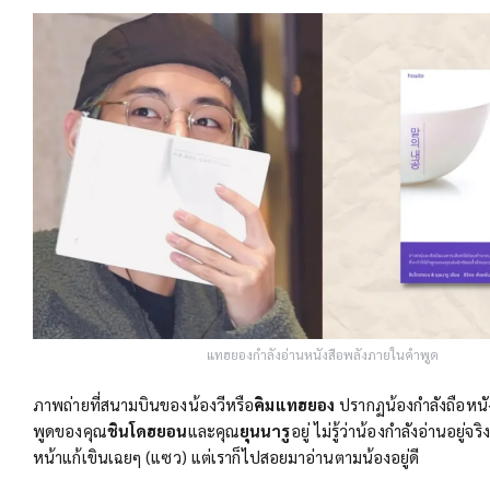
แทฮยองกำลังอ่านหนังสือพลังภายในคำพูด
ภาพถ่ายที่สนามบินของน้องวีหรือ
คิมแทฮยอง
ปรากฏน้องกำลังถือหนั
พูดของคุณ
ชินโดฮยอน
และคุณ
ยุนนารู
อยู่ ไม่รู้ว่าน้องกำลังอ่านอยู่จ
หน้าแก้เขินเฉยๆ (แซว) แต่เราก็ไปสอยมาอ่านตามน้องอยู่ดี