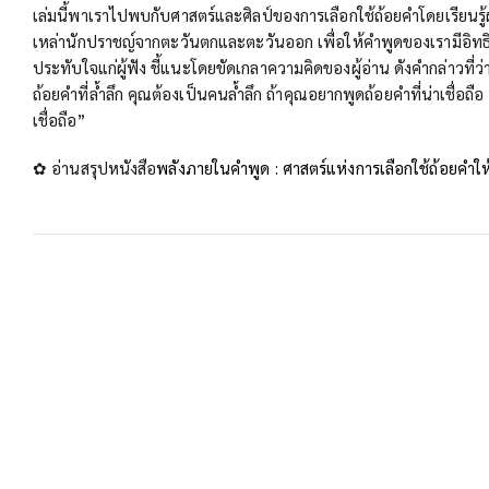
เล่มนี้พาเราไปพบกับศาสตร์และศิลป์ของการเลือกใช้ถ้อยคำโดยเรียนรู
เหล่านักปราชญ์จากตะวันตกและตะวันออก เพื่อให้คำพูดของเรามีอิท
ประทับใจแก่ผู้ฟัง ชี้แนะโดยขัดเกลาความคิดของผู้อ่าน ดังคำกล่าวที่ว
ถ้อยคำที่ล้ำลึก คุณต้องเป็นคนล้ำลึก ถ้าคุณอยากพูดถ้อยคำที่น่าเชื่อถื
เชื่อถือ”
✿ อ่านสรุปหนังสือ
พลังภายในคำพูด : ศาสตร์แห่งการเลือกใช้ถ้อยคำให้