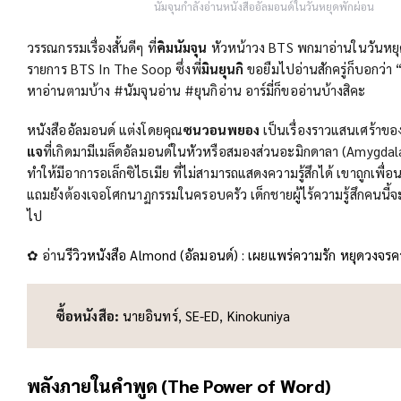
นัมจุนกำลังอ่านหนังสืออัลมอนด์ในวันหยุดพักผ่อน
วรรณกรรมเรื่องสั้นดีๆ ที่
คิมนัมจุน
หัวหน้าวง BTS พกมาอ่านในวันหยุ
รายการ BTS In The Soop ซึ่งพี่
มินยุนกิ
ขอยืมไปอ่านสักครู่ก็บอกว่า
หาอ่านตามบ้าง #นัมจุนอ่าน #ยุนกิอ่าน อาร์มี่ก็ขออ่านบ้างสิคะ
หนังสืออัลมอนด์ แต่งโดยคุณ
ซนวอนพยอง
เป็นเรื่องราวแสนเศร้าขอ
แจ
ที่เกิดมามีเมล็ดอัลมอนด์ในหัวหรือสมองส่วนอะมิกดาลา (Amygdala
ทำให้มีอาการอเล็กซิไธเมีย ที่ไม่สามารถแสดงความรู้สึกได้ เขาถูกเพื่อน
แถมยังต้องเจอโศกนาฏกรรมในครอบครัว เด็กชายผู้ไร้ความรู้สึกคนนี้จะ
ไป
✿ อ่าน
รีวิวหนังสือ Almond (อัลมอนด์) : เผยแพร่ความรัก หยุดวงจร
ซื้อหนังสือ:
นายอินทร์
,
SE-ED
,
Kinokuniya
พลังภายในคำพูด (The Power of Word)