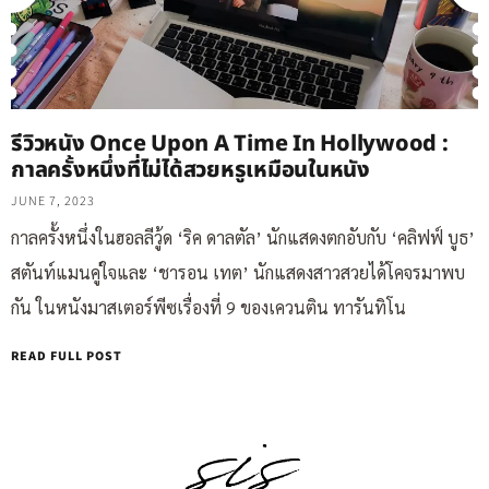
รีวิวหนัง Once Upon A Time In Hollywood :
กาลครั้งหนึ่งที่ไม่ได้สวยหรูเหมือนในหนัง
JUNE 7, 2023
กาลครั้งหนึ่งในฮอลลีวู้ด ‘ริค ดาลตัล’ นักแสดงตกอับกับ ‘คลิฟฟ์ บูธ’
สตันท์แมนคู่ใจและ ‘ชารอน เทต’ นักแสดงสาวสวยได้โคจรมาพบ
กัน ในหนังมาสเตอร์พีซเรื่องที่ 9 ของเควนติน ทารันทิโน
READ FULL POST