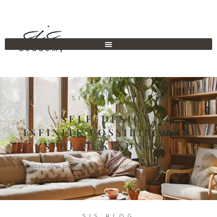
SIS ACADEMY
SELF-DESIGN.
INFINITE POSSIBILITIES.
SPREAD KINDNESS.
Your digital café ☕︎ brewing life design insights & tools to help you unlock
purpose, potential, and freedom.
SIS BLOG