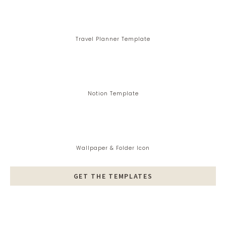
Travel Planner Template
Notion Template
Wallpaper & Folder Icon
GET THE TEMPLATES