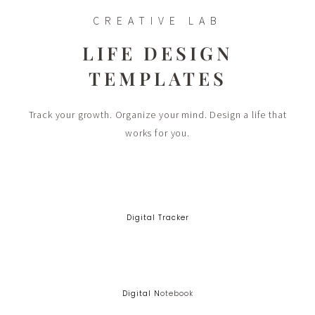
CREATIVE LAB
LIFE DESIGN
TEMPLATES
Track your growth. Organize your mind. Design a life that
works for you.
Digital Tracker
Digital N
Otebook