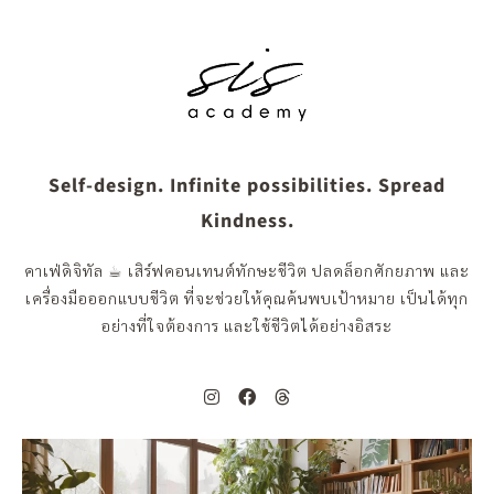
Self-design. Infinite possibilities. Spread
Kindness.
คาเฟ่ดิจิทัล ☕︎ เสิร์ฟคอนเทนต์ทักษะชีวิต ปลดล็อกศักยภาพ และ
เครื่องมือออกแบบชีวิต ที่จะช่วยให้คุณค้นพบเป้าหมาย เป็นได้ทุก
อย่างที่ใจต้องการ และใช้ชีวิตได้อย่างอิสระ