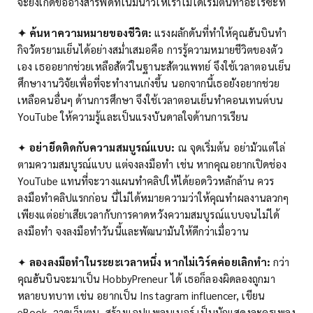
จะยิ่งเกิดข้ออ้างสารพัดที่โน้มน้าวให้เราไม่ได้เริ่มต้นทำอะไรซะที
✦ ค้นหาความหมายของชีวิต:
แรงผลักดันที่ทำให้คุณฮันบินทำ
กิจวัตรยามเย็นได้อย่างสม่ำเสมอคือ การรู้ความหมายชีวิตของตัว
เอง เธออยากช่วยเหลือสัตว์ในฐานะสัตวแพทย์ จึงใช้เวลาตอนเย็น
ศึกษางานวิจัยเพื่อที่จะทำงานเก่งขึ้น นอกจากนี้เธอยังอยากช่วย
เหลือคนอื่นๆ ด้านการศึกษา จึงใช้เวลาตอนเย็นทำคอนเทนต์บน
YouTube ให้ความรู้และเป็นแรงบันดาลใจด้านการเรียน
✦
อย่ายึดติดกับความสมบูรณ์แบบ:
ณ จุดเริ่มต้น อย่ามัวแต่ไล่
ตามความสมบูรณ์แบบ แต่จงลงมือทำ เช่น หากคุณอยากเปิดช่อง
YouTube แทนที่จะวางแผนทำคลิปให้ได้ยอดวิวหลักล้าน ควร
ลงมือทำคลิปแรกก่อน นี่ไม่ได้หมายความว่าให้คุณทำผลงานลวกๆ
เพียงแต่อย่าเสียเวลากับการคาดหวังความสมบูรณ์แบบจนไม่ได้
ลงมือทำ จงลงมือทำวันนี้และพัฒนามันให้ดีกว่าเมื่อวาน
✦
ลองลงมือทำในระยะเวลาหนึ่ง หากไม่เวิร์คค่อยเลิกทำ:
กว่า
คุณฮันบินจะมาเป็น HobbyPreneur ได้ เธอก็ลองผิดลองถูกมา
หลายบทบาท เช่น อยากเป็น Instagram influencer, เขียน
eBook, วาดเว็บตูน, สร้างแอปแพลนเนอร์ เป็นนักแสดงละครเพลง