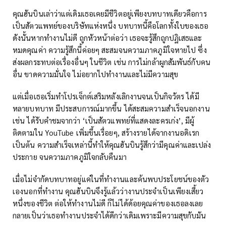
คุณฮันบินเล่าว่าแต่เดิมเธอเคยมีชีวิตอยู่เพียงบทบาทเดียวคือการ
เป็นสัตวแพทย์ของบริษัทแห่งหนึ่ง บทบาทนี้คือโลกทั้งใบของเธอ
ดังนั้นหากทำงานไม่ดี ถูกหัวหน้าต่อว่า เธอจะรู้สึกถูกปฏิเสธและ
หมดคุณค่า ความรู้สึกนี้ค่อยๆ สะสมจนความภาคภูมิใจหายไป ซึ่ง
ส่งผลกระทบต่อเรื่องอื่นๆ ในชีวิต เช่น การไม่กล้าผูกสัมพันธ์กับคน
อื่น ขาดความมั่นใจ ไม่อยากไปทำงานและไม่มีความสุข
แต่เมื่อเธอเริ่มทำโปรเจ็กต์เสริมหลังเลิกงานจนเป็นกิจวัตร ได้มี
หลายบทบาท มีประสบการณ์มากขึ้น ได้สะสมความสำเร็จนอกงาน
เช่น ได้รับคำชมจากว่า ‘เป็นสัตวแพทย์ที่แสดงละครเก่ง’, มีผู้
ติดตามใน YouTube เพิ่มขึ้นเรื่อยๆ, สร้างรายได้จากงานอดิเรก
เป็นต้น ความสำเร็จเหล่านี้ทำให้คุณฮันบินรู้สึกว่ามีคุณค่าและเปล่ง
ประกาย จนความภาคภูมิใจกลับคืนมา
เมื่อไม่จำกัดบทบาทอยู่แค่ในที่ทำงานและค้นพบประโยชน์ของตัว
เองนอกที่ทำงาน คุณฮันบินจึงรู้แล้วว่างานประจำเป็นเพียงเสี้ยว
หนึ่งของชีวิต ต่อให้ทำงานไม่ดี ก็ไม่ได้ด้อยคุณค่าของเธอลงเลย
กลายเป็นว่าเธอทำงานประจำได้ดีกว่าเดิมเพราะมีความสุขกับมัน