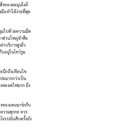
ิ่งของละมุนใจก็
มือทำได้ง่ายที่สุด
ลุมไปด้วยความมืด
าส่วนใหญ่จำศีล
ค่าบริการสูงลิ่ว
บอยู่ในโชว์รูม
ะนึกถึงเทียนไข
ลปะมากกว่าเป็น
ของหลอดไฟมาก ยิ่ง
ลวงของเดนมาร์กกับ
้างความฮุกกะ ควร
้
โจรปล้นสิบครั้งยัง