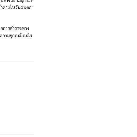
น้าต่างในวันฝนตก’
มาจากการสำรวจทาง
ิดความฮุกกะมีอะไร