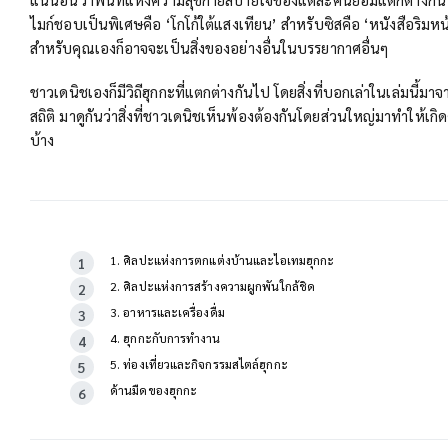
ไมก์ชอบเป็นพิเศษคือ ‘โกโก้ใต้แสงเทียน’ สำหรับซิสคือ ‘หนังสือริมห
สำหรับคุณเองก็อาจจะเป็นสิ่งของอย่างอื่นในบรรยากาศอื่นๆ
ชาวเดนิชเองก็มีวิถีฮุกกะที่แตกต่างกันไป โดยสิ่งที่บอกเล่าในเล่มนี้
สถิติ มาดูกันว่าสิ่งที่ชาวเดนิชเห็นพ้องต้องกันโดยส่วนใหญ่มาทำให้เก
บ้าง
1. ศิลปะแห่งการตกแต่งบ้านและไอเทมฮุกกะ
2. ศิลปะแห่งการสร้างความผูกพันใกล้ชิด
3. อาหารและเครื่องดื่ม
4. ฮุกกะกับการทำงาน
5. ท่องเที่ยวและกิจกรรมสไตล์ฮุกกะ
ด้านมืดของฮุกกะ