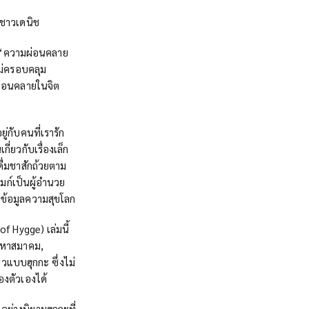
บชาวเดนิช
อ ‘ความผ่อนคลาย
ม่ครอบคลุม
กผ่อนคลายในจิต
่กับคนที่เรารัก
ี่ยวกับเรื่องเล็ก
ดื่มชาสักถ้วยตาม
ไมก์เป็นผู้อำนวย
ข้อมูลความสุขโลก
f Hygge) เล่มนี้
คบหาสมาคม,
ยวแบบฮุกกะ ซึ่งไม่
องตัวเองได้
ย่างนิยามฮุกกะที่