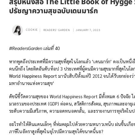
สรุปหนังสือ The Little Book of Hygge :
ปรัชญาความสุขฉบับเดนมาร์ก
COOKIE
READERS' GARDEN
JANUARY 7, 2023
#ReadersGarden เล่มที่
40
หากพูดถึงประเทศที่มีความสุขที่สุดในโลกแล้ว ‘เดนมาร์ก’ คงเป็นหนึ
คนนึกถึง โดยติดอันดับท็อป 3 ประเทศที่ผู้คนมีความสุขมากที่สุดใน
World Happiness Report
มานับสิบปีตั้งแต่ปี 2012 จนได้รับยกย่องว
มหาอำนาจแห่งความสุข’
ดัชนีชี้วัดความสุขของ World Happiness Report มีทั้งหมด 6 ปัจจัย ได
มวลรวมของประเทศ (GDP) ต่อคน, สวัสดิการสังคม, สุขภาพและอายุเ
ระดับความมีเสรีภาพ, ความอดทนอดกลั้น, และรายงานการทุจริตใน
อะไรทำให้ดินแดนเล็กๆ ที่ห่มคลุมไปด้วยความหนาวเหน็บ ฝนชื้นเกื
ภาษีในอัตราสูงที่สุดในยุโรปมีความสุขได้ขนาดนี้นะ?