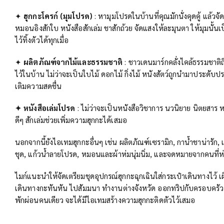
✦
ฮุกกะโครก์ (มุมโปรด)
: หามุมโปรดในบ้านที่คุณมักนั่งคุดคู้ แล้วจัด
หมอนอิงสักใบ หนังสือสักเล่ม ชาสักถ้วย จัดแสงให้ละมุนตา ให้มุมนั้นเ
ไว้ทิ้งตัวได้ทุกเมื่อ
✦
ผลิตภัณฑ์จากไม้และธรรมชาติ
: ชาวเดนมาร์กคลั่งไคล้ธรรมชาติ
ไว้ในบ้าน ไม่ว่าจะเป็นใบไม้ ดอกไม้ กิ่งไม้ หนังสัตว์ถูกนำมาประดับป
เติมความสดชื่น
✦ หนังสือเล่มโปรด
: ไม่ว่าจะเป็นหนังสือวิชาการ นวนิยาย นิตยสาร ห
ดีๆ สักเล่มช่วยเพิ่มความฮุกกะได้เสมอ
นอกจากนี้ยังไอเทมฮุกกะอื่นๆ เช่น ผลิตภัณฑ์เซรามิก, กาน้ำชาน่ารัก
ชุด, แก้วน้ำลายโปรด, หมอนและผ้าห่มนุ่มนิ่ม, และจดหมายจากคนที่ห่
ไมก์แนะนำให้จัดเตรียมชุดอุปกรณ์ฮุกกะฉุกเฉินใส่กระเป๋าเดินทางไว้ เผื
เดินทางกะทันหัน ไปสัมมนา ทำงานต่างจังหวัด ออกทริปกับครอบครัว 
พักผ่อนคนเดียว จะได้มีไอเทมสร้างความฮุกกะติดตัวไว้เสมอ