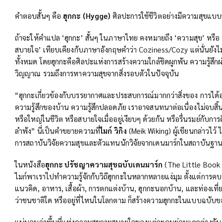
คำตอบสั้นๆ คือ
ฮุกกะ (Hygge)
ศิลปะการใช้ชีวิตอย่างมีความสุขแบ
ถ้าจะให้คำแปล ‘ฮุกกะ’ สั้นๆ ในภาษาไทย คงหมายถึง ‘ความสุข’ หรื
สบายใจ’ เทียบเคียงกับภาษาอังกฤษคำว่า Coziness/Cozy แต่นั่นยังไ
ทั้งหมด โดยฮุกกะคือศิลปะแห่งการสร้างความใกล้ชิดผูกพัน ความรู้สึ
วิญญาณ รวมถึงการหาความสุขจากสิ่งรอบตัวในปัจจุบัน
“ฮุกกะเกี่ยวข้องกับบรรยากาศและประสบการณ์มากกว่าสิ่งของ การได้อยู
ความรู้สึกของบ้าน ความรู้สึกปลอดภัย เราอาจสนทนาต่อเนื่องไม่จบสิ้นเก
หรือใหญ่ในชีวิต หรือสบายใจเมื่ออยู่เงียบๆ ด้วยกัน หรือรื่นรมย์กับการ
ลำพัง” นี่เป็นคำขยายความที่
ไมก์ วิกิง
(Meik Wiking) ผู้เขียนกล่าวไว้ 
การสถาบันวิจัยความสุขและตัวแทนนักวิจัยจากเดนมาร์กในสถาบันฐาน
ในหนังสือ
ฮุกกะ ปรัชญาความสุขฉบับเดนมาร์ก
(The Little Book o
ไมก์พาเราไปทำความรู้จักกับวิถีฮุกกะในหลากหลายแง่มุม ตั้งแต่การ
แนวคิด, อาหาร, เสื้อผ้า, การตกแต่งบ้าน, ฮุกกะนอกบ้าน, และท่องเที่
ว่าชนชาติใด หรืออยู่ที่ไหนในโลกตาม ก็สร้างความฮุกกะในแบบฉบับข
แน่นอนว่าพื้นที่แห่งความสุขกายสบายใจของแต่ละคนย่อมแตกต่างกัน อ