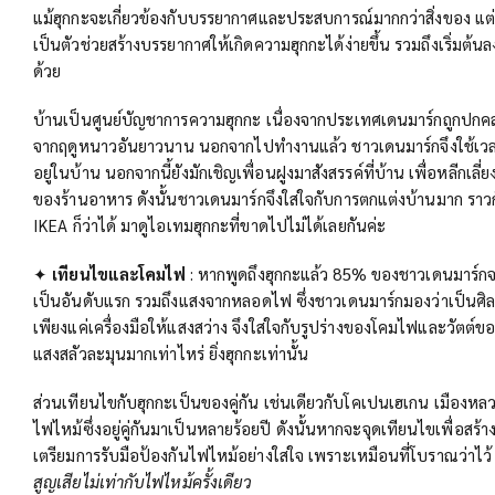
แม้ฮุกกะจะเกี่ยวข้องกับบรรยากาศและประสบการณ์มากกว่าสิ่งของ แต่ส
เป็นตัวช่วยสร้างบรรยากาศให้เกิดความฮุกกะได้ง่ายขึ้น รวมถึงเริ่มต้นลง
ด้วย
บ้านเป็นศูนย์บัญชาการความฮุกกะ เนื่องจากประเทศเดนมาร์กถูกปกค
จากฤดูหนาวอันยาวนาน นอกจากไปทำงานแล้ว ชาวเดนมาร์กจึงใช้เวล
อยู่ในบ้าน นอกจากนี้ยังมักเชิญเพื่อนฝูงมาสังสรรค์ที่บ้าน เพื่อหลีกเลี่ยง
ของร้านอาหาร ดังนั้นชาวเดนมาร์กจึงใส่ใจกับการตกแต่งบ้านมาก ราวกั
IKEA ก็ว่าได้ มาดูไอเทมฮุกกะที่ขาดไปไม่ได้เลยกันค่ะ
✦
เทียนไขและโคมไฟ
: หากพูดถึงฮุกกะแล้ว 85% ของชาวเดนมาร์กจ
เป็นอันดับแรก รวมถึงแสงจากหลอดไฟ ซึ่งชาวเดนมาร์กมองว่าเป็นศิ
เพียงแค่เครื่องมือให้แสงสว่าง จึงใส่ใจกับรูปร่างของโคมไฟและวัตต์
แสงสลัวละมุนมากเท่าไหร่ ยิ่งฮุกกะเท่านั้น
ส่วนเทียนไขกับฮุกกะเป็นของคู่กัน เช่นเดียวกับโคเปนเฮเกน เมืองห
ไฟไหม้ซึ่งอยู่คู่กันมาเป็นหลายร้อยปี ดังนั้นหากจะจุดเทียนไขเพื่อสร
เตรียมการรับมือป้องกันไฟไหม้อย่างใส่ใจ เพราะเหมือนที่โบราณว่าไว
สูญเสียไม่เท่ากับไฟไหม้ครั้งเดียว