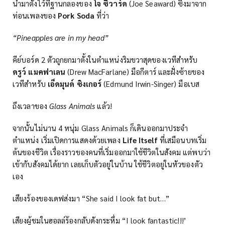
นำมาตั้งไว้ที่ฐานกลองของ
โจ ซีวาร์ด
(Joe Seaward) ซึ่งมาจาก
ท่อนเพลงของ
Pork Soda
ที่ว่า
“Pineapples are in my head”
คีย์บอร์ด 2 ตัวถูกยกมาตั้งในตำแหน่งริมขวาสุดของเวทีสำหรับ
ดรูว์ แมคฟาเลน
(Drew MacFarlane) มือกีตาร์ และฝั่งซ้ายของ
เวทีสำหรับ
เอ็ดมุนด์ ซิงเกอร์
(Edmund Irwin-Singer) มือเบส
ถึงเวลาของ
Glass Animals
แล้ว!
จากนั้นไม่นาน 4 หนุ่ม Glass Animals ก็เดินออกมาประจำ
ตำแหน่ง เริ่มเปิดการแสดงด้วยเพลง
Life Itself
ที่เสมือนบทเริ่ม
ต้นของชีวิต เรื่องราวของคนที่เริ่มออกมาใช้ชีวิตในสังคม แต่พบว่า
เข้ากับสังคมได้ยาก เลยเก็บตัวอยู่ในบ้าน ใช้ชีวิตอยู่ในหัวของตัว
เอง
เสียงร้องของเดฟส่งมา “She said I look fat but…”
เสียงผู้ชมในฮอลล์ร้องกลับดังกระหึ่ม “I look fantastic!!!’