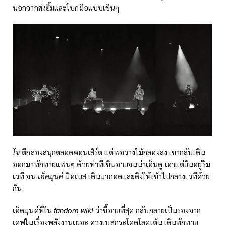
นอกจากส่งยิ้มและโบกมือแบบเขินๆ
โจ
ตีกลองสนุกตลอดคอนเสิร์ต แต่พอวางไม้กลองลง เขากลับเดิน
ออกมาทักทายแฟนๆ ด้วยท่าทีเขินอายจนน่าเอ็นดู เอาแต่ยืนอยู่ริม
เวที จน
เอ็ดมุนด์
มือเบส เดินมากอดและดึงให้เข้าไปกลางเวทีด้วย
กัน
เอ็ดมุนด์ที่ใน
fandom wiki
ว่าขี้อายที่สุด กลับกลายเป็นรองจาก
เดฟในเรื่องพลังงานเยอะ ควงเบสกระโดดโลดเต้น เดินทักทาย