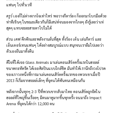
แฟนๆ ไปทั่วเวที
ดรูว์
เองก็ไม่ต่างจากโจเท่าไหร่ พอวางกีตาร์ลง ก็ออกมาโบกมือด้วย
ท่าทีเขินๆ ในขณะเดียวกันก็มีเสน่ห์จนมองจากไกลๆ ยังรู้เลยว่าเท่
สุดๆ แทบจะละสายตาไปไม่ได้
ส่วน
เดฟ
คึกคักและพลังงานล้นที่สุด ทั้งร้อง เต้น เล่นกีตาร์ และ
เอ็นเตอร์เทนแฟนๆ ได้อย่างสมบูรณ์แบบ สนุกจนเราลืมไปเลยว่า
ตัวเองยืนมาทั้งคืน
ดีใจที่ได้เจอ Glass Animals มาเล่นคอนเสิร์ตครั้งแรกในฮอลล์
ขนาดกะทัดรัด ได้เจอศิลปินแบบใกล้ชิด มันทำให้เรานึกถึงวงโปรด
ของเราวงหนึ่งที่การมาเล่นคอนเสิร์ตครั้งแรกของพวกเขาเมื่อปี
2013 ก็เริ่มจากฮอลล์เล็กๆ ที่จุคนได้พันคนเหมือนกัน
หลังจากนั้นทุกๆ 2-3 ปีที่พวกเขากลับมาไทย คอนเสิร์ตถูกจัดใน
ฮอลล์ที่ใหญ่ขึ้นเรื่อยๆ มีคนมาดูมากขึ้นทุกครั้ง จนมาถึง Impact
Arena ที่จุคนได้กว่า 12,000 คน