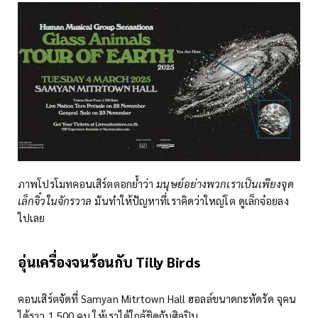
ภาพโปรโมทคอนเสิร์ตตอกย้ำว่า
มนุษย์อย่างพวกเราเป็นเพียงจุด
เล็กจิ๋วในจักรวาล
มันทำให้ปัญหาที่เราคิดว่าใหญ่โต ดูเล็กจ๋อยลง
ไปเลย
อุ่นเครื่องจนร้อนกับ Tilly Birds
คอนเสิร์ตจัดที่ Samyan Mitrtown Hall ฮอลล์ขนาดกะทัดรัด จุคน
ได้ราว 1,500 คน ให้เราได้ใกล้ชิดกับศิลปิน