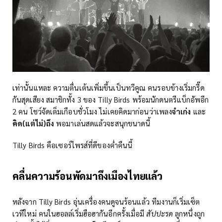
เท่านั้นแหละ ความตื่นเต้นเพิ่มขึ้นเป็นทวีคูณ คนรอบข้างเริ่มกรี๊ด
กันสุดเสียง สมาชิกทั้ง 3 ของ Tilly Birds พร้อมนักดนตรีแบ็กอัพอีก
2 คน โชว์จัดเต็มเกือบชั่วโมง ไม่เคยคิดมาก่อนว่าเพลง
จำเก่ง
และ
คิด(แต่ไม่)ถึง
พอมาเล่นสดแล้วจะสนุกขนาดนี้
Tilly Birds คือเซอร์ไพรส์ที่ดีของค่ำคืนนี้
คลื่นความร้อนพัดมาถึงเมืองไทยแล้ว
หลังจาก Tilly Birds อุ่นเครื่องคนดูจนร้อนแล้ว ทีมงานก็เริ่มเซ็ต
เวทีใหม่ คนในฮอลล์เริ่มฮือฮากันอีกครั้งเมื่อมี
สัปปะรด
ลูกหนึ่งถูก