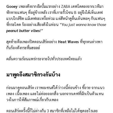
Gooey
เพลงดังจากอัลบั้มแรกอย่าง ZABA เดฟโดดลงจากเวทีมา
ทักทายแฟนๆ ที่อยู่ข้างหลัง เราที่เกาะรั้วโซน B อยู่จึงได้เห็นเดฟ
แบบใกล้ชิด แม้เดฟจะเหงื่อท่วม แต่สีหน้าดูตื่นเต้นพอๆ กับแฟนๆ
ที่กระโดด ร้องอย่างเสียงดังในท่อน
“You just wanna know those
peanut butter vibes
!”
สุดท้ายคือเพลงปิดคอนเสิร์ตอย่าง
Heat Waves
ที่ทุกคนต่างพา
กันร้องดังกระหึ่มฮอลล์
คลื่นความร้อนแพร่กระจายไปทั่วประเทศไทยแล้ว
มาพูดถึงสมาชิกวงกันบ้าง
ก่อนมาดูคอนเสิร์ต เราพอเซนส์ได้ว่าวงนี้ค่อนข้าง
ขี้อาย
จากแนว
เพลง เนื้อเพลง และไม่ค่อยออกสื่อ นอกจากเดฟที่มักเป็นตัวแทน
วงในการให้สัมภาษณ์เกี่ยวกับเพลง
คอนเสิร์ตครั้งนี้ก็ไม่ต่างกัน 3 สมาชิกที่เหลือไม่ได้พูดอะไรเลย