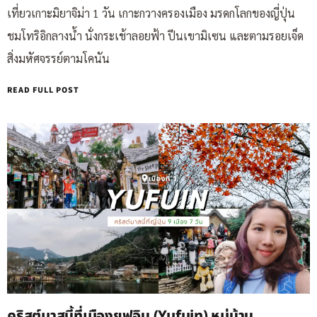
เที่ยวเกาะมิยาจิม่า 1 วัน เกาะกวางครองเมือง มรดกโลกของญี่ปุ่น
ชมโทริอิกลางน้ำ นั่งกระเช้าลอยฟ้า ปีนเขามิเซน และตามรอยเจ็ด
สิ่งมหัศจรรย์ตามโคนัน
READ FULL POST
คริสต์มาสนี้ที่เมืองยูฟุอิน (Yufuin) หมู่บ้าน