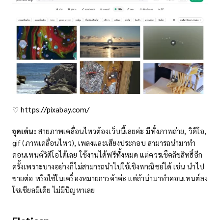
♡
https://pixabay.com/
จุดเด่น:
สายภาพเคลื่อนไหวต้องเว็บนี้เลยค่ะ มีทั้งภาพถ่าย, วิดีโอ,
gif (ภาพเคลื่อนไหว), เพลงและเสียงประกอบ สามารถนำมาทำ
คอนเทนต์วิดีโอได้เลย ใช้งานได้ฟรีทั้งหมด แต่ควรเช็คลิขสิทธิ์อีก
ครั้งเพราะบางอย่างก็ไม่สามารถนำไปใช้เชิงพาณิชย์ได้ เช่น นำไป
ขายต่อ หรือใช้ในเครื่องหมายการค้าค่ะ แต่ถ้านำมาทำคอนเทนต์ลง
โซเชียลมีเดีย ไม่มีปัญหาเลย