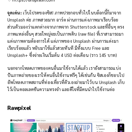
จุดเด่น:
เว็บโปรดของซิส! ภาพประกอบทั่วไปในบล็อกนี้ก็มาจาก
Unsplash ค่ะ ภาพสวยมาก อาร์ต ผ่านการแต่งภาพมาเรียบร้อย
ส่วนตัวมองว่าแตกต่างจากภาพจาก Shutterstock และที่อื่นๆ ตรง
ภาพแหล่งอื่นๆ สวยใหญ่จะเป็นภาพดิบ (raw file) ที่เราสามารถมา
แต่งภาพตามต้องการได้ แต่ภาพของ Unsplash ผ่านการแต่งมา
เรียบร้อยแล้ว หยิบมาใช้แล้วสวยทันที มีทั้งแบบ Free และ
Unsplash+ ซึ่งจ่ายเงินเริ่มต้น 4 USD ต่อเดือน (ราว 145 บาท)
นอกจากโหลดภาพของคนอื่นมาใช้งานได้แล้ว เรายังสามารถแบ่ง
ปันภาพถ่ายของเราให้คนอื่นใช้งานฟรีๆ ได้เช่นกัน ซิสเองก็ชอบไป
อัพโหลดภาพสถานที่ท่องเที่ยวที่ตัวเองถ่ายมาไว้บน Unsplash เก็บ
ไว้เป็นคอลเลคชันความทรงจำ และดีใจที่มีคนนำไปใช้งานต่อ
Rawpixel