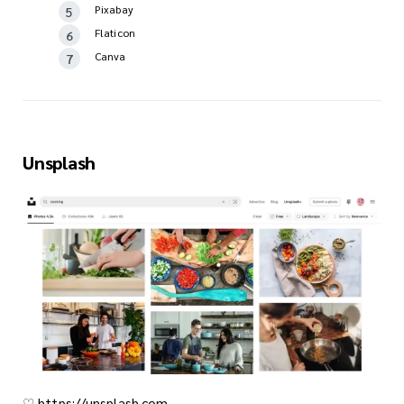
Pixabay
Flaticon
Canva
Unsplash
♡
https://unsplash.com