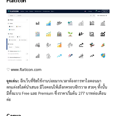
Flaticon
♡
www.flaticon.com
จุดเด่น:
อีกเว็บที่ซิสใช้งานบ่อยมากเวลาต้องการหาไอคอนมา
ตกแต่งสไลด์นำเสนอ มีไอคอนให้เลือกครอบจักรวาล สวยๆ ทั้งนั้น
มีทั้งแบบ Free และ Premium ซึ่งราคาเริ่มต้น 277 บาทต่อเดือน
ค่ะ
Canva