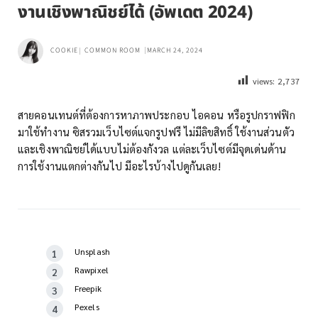
งานเชิงพาณิชย์ได้ (อัพเดต 2024)
COOKIE
COMMON ROOM
MARCH 24, 2024
views:
2,737
สายคอนเทนต์ที่ต้องการหาภาพประกอบ ไอคอน หรือรูปกราฟฟิก
มาใช้ทำงาน ซิสรวมเว็บไซต์แจกรูปฟรี ไม่มีลิขสิทธิ์ ใช้งานส่วนตัว
และเชิงพาณิชย์ได้แบบไม่ต้องกังวล แต่ละเว็บไซต์มีจุดเด่นด้าน
การใช้งานแตกต่างกันไป มีอะไรบ้างไปดูกันเลย!
Unsplash
Rawpixel
Freepik
Pexels