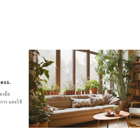
ness.
องมือ
งการ และใช้