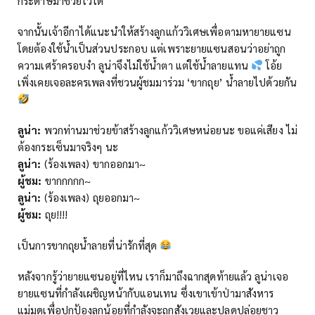
กระดาษมาช่วยไว้ได้
จากนั้นเจ้าอีกาได้แนะนำให้สร้างลูกแก้ววิเศษเพื่อตามหายายแซน
โดยต้องใช้น้ำเป็นส่วนประกอบ แต่เพราะยายแซนสอนว่าอย่าถูก
ความเศร้าครอบงำ ลูน่าจึงไม่ใช้น้ำตา แต่ใช้น้ำลายแทน
โอ้ย
เพิ่งเคยเจอละครเพลงที่ชวนผู้ชมมาร่วม ‘ขากถุย’ น้ำลายไปด้วยกัน
ลูน่า:
พวกท่านมาช่วยข้าสร้างลูกแก้ววิเศษหน่อยนะ ขอแค่เสียง ไม่
ต้องกระเซ็นมาจริงๆ นะ
ลูน่า:
(ร้องเพลง) ขากออกมา~
ผู้ชม:
ขากกกกก~
ลูน่า:
(ร้องเพลง) ถุยออกมา~
ผู้ชม:
ถุย!!!!
เป็นการขากถุยน้ำลายที่น่ารักที่สุด
หลังจากรู้ว่ายายแซนอยู่ที่ไหน เราก็มาถึงฉากสุดท้ายแล้ว ลูน่าเจอ
ยายแซนที่กำลังเผชิญหน้ากับแอนเทน ซึ่งเขาเข้าป่ามาสังหาร
แม่มดเพื่อปกป้องลูกน้อยที่กำลังจะถูกสังเวยและปลดปล่อยชาว