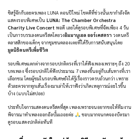
ซิสรู้จักกับละครเพลง LUNA ตอนปีใหม่ โชคดีที่ช่วงนั้นเขากำลังจัด
แสดงรอบพิเศษเป็น
LUNA: The Chamber Orchestra
Charity Live Concert
พอดี เลยได้ดูรอบพิเศษที่จัดเพียง 4 วัน
เป็นการบรรเลงดนตรีสดโดยวง
อิมมานูเอล ออร์เคสตรา
วงดนตรี
คลาสสิกของเด็กๆ จากชุมชนคลองเตยที่ได้รับการสนับสนุนโดย
มูลนิธิดนตรีเพื่อชีวิต
รอบพิเศษแตกต่างจากรอบปกติตรงที่เราได้ฟังเพลงเพราะๆ ถึง 20
บทเพลง ซึ่งรอบปกติได้ฟังประมาณ 7 เพลงขึ้นอยู่กับเส้นทางที่เรา
เลือกชม โดยผู้ชมในรอบพิเศษยังได้รู้เรื่องราวครบถ้วนกว่า เพราะ
ตัวละครจากทุกเส้นเรื่องมาเล่าให้เราฟังว่าเกิดเหตุการณ์อะไรขึ้น
บ้าง (แบบไม่สปอย)
ประทับใจการแสดงดนตรีสดที่สุด เพลงเพราะจนอยากขอให้ทีมงาน
พิจารณาทำเพลงออกอัลบั้มเถอะค่ะ
ชอบมากจนกดจองบัตรมา
ดูรอบแสดงปกติต่อทันที