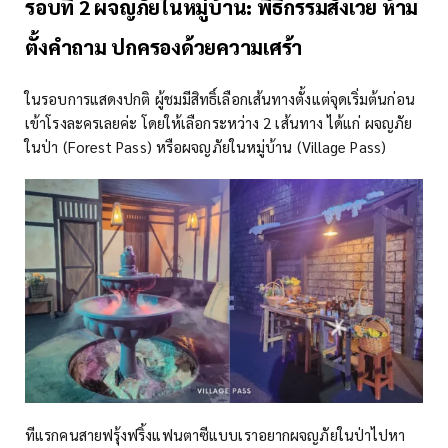
รอบที่ 2 ผจญภัยในหมู่บ้าน: พิธีกรรมสังเวย ห้าม
ตั้งคำถาม ปกครองด้วยความเศร้า
ในรอบการแสดงปกติ ผู้ชมมีสิทธิ์เลือกเส้นทางตั้งแต่จุดเริ่มต้นก่อน
เข้าโรงละครเลยค่ะ โดยให้เลือกระหว่าง 2 เส้นทาง ได้แก่ ผจญภัย
ในป่า (Forest Pass) หรือผจญภัยในหมู่บ้าน (Village Pass)
ทีแรกคนสายฟรุ้งฟริ้งแฟนตาซีแบบเราอยากผจญภัยในป่าไปหา