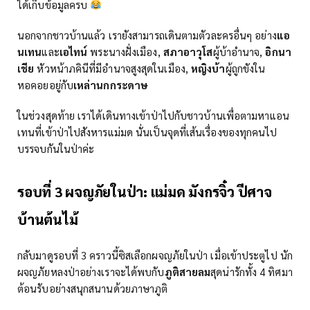
ได้เก็บข้อมูลครบ
นอกจากชาวบ้านแล้ว เรายังสามารถเดินตามตัวละครอื่นๆ อย่าง
แอ
นเทน
และ
เอไทน์
พระนางฝั่งเมือง,
สภาอาวุโส
ผู้บ้าอำนาจ,
อิกนา
เชีย
หัวหน้าภคินีที่มีอำนาจสูงสุดในเมือง,
หญิงบ้า
ผู้ถูกขังใน
หอคอยอยู่กับ
เหล่านกกระดาษ
ในช่วงสุดท้าย เราได้เดินทางเข้าป่าไปกับชาวบ้านเพื่อตามหาแอน
เทนที่เข้าป่าไปสังหารแม่มด นั่นเป็นจุดที่เส้นเรื่องของทุกคนไป
บรรจบกันในป่าค่ะ
รอบที่ 3 ผจญภัยในป่า: แม่มด มังกรจิ๋ว ปีศาจ
บ้านต้นไม้
กลับมาดูรอบที่ 3 คราวนี้ซิสเลือกผจญภัยในป่า เมื่อเข้าประตูไป นัก
ผจญภัยหลงป่าอย่างเราจะได้พบกับ
ภูติสายลม
สุดน่ารักทั้ง 4 ทิศมา
ต้อนรับอย่างสนุกสนานด้วยภาษาภูติ