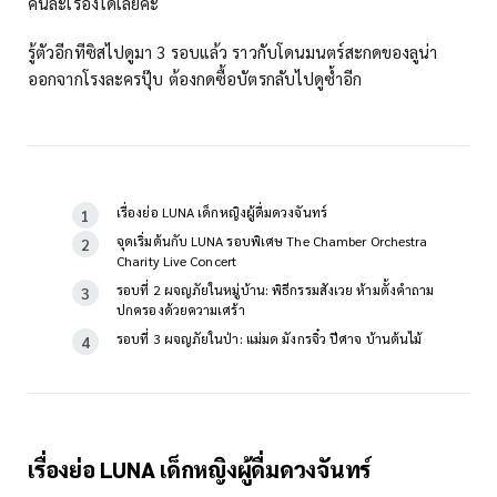
คนละเรื่องได้เลยค่ะ
รู้ตัวอีกทีซิสไปดูมา 3 รอบแล้ว ราวกับโดนมนตร์สะกดของลูน่า
ออกจากโรงละครปุ๊บ ต้องกดซื้อบัตรกลับไปดูซ้ำอีก
เรื่องย่อ LUNA เด็กหญิงผู้ดื่มดวงจันทร์
จุดเริ่มต้นกับ LUNA รอบพิเศษ The Chamber Orchestra
Charity Live Concert
รอบที่ 2 ผจญภัยในหมู่บ้าน: พิธีกรรมสังเวย ห้ามตั้งคำถาม
ปกครองด้วยความเศร้า
รอบที่ 3 ผจญภัยในป่า: แม่มด มังกรจิ๋ว ปีศาจ บ้านต้นไม้
เรื่องย่อ LUNA เด็กหญิงผู้ดื่มดวงจันทร์