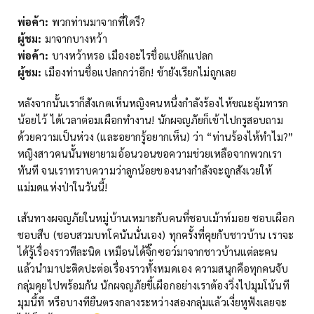
พ่อค้า:
พวกท่านมาจากที่ใดรึ?
ผู้ชม:
มาจากบางหว้า
พ่อค้า:
บางหว้าหรอ เมืองอะไรชื่อแปล๊กแปลก
ผู้ชม:
เมืองท่านชื่อแปลกกว่าอีก! ข้ายังเรียกไม่ถูกเลย
หลังจากนั้นเราก็สังเกตเห็นหญิงคนหนึ่งกำลังร้องไห้ขณะอุ้มทารก
น้อยไว้ ได้เวลาต่อมเผือกทำงาน! นักผจญภัยก็เข้าไปกรูสอบถาม
ด้วยความเป็นห่วง (และอยากรู้อยากเห็น) ว่า “ท่านร้องไห้ทำไม?”
หญิงสาวคนนั้นพยายามอ้อนวอนขอความช่วยเหลือจากพวกเรา
ทันที จนเราทราบความว่าลูกน้อยของนางกำลังจะถูกสังเวยให้
แม่มดแห่งป่าในวันนี้!
เส้นทางผจญภัยในหมู่บ้านเหมาะกับคนที่ชอบเม้าท์มอย ชอบเผือก
ชอบสืบ (ชอบสวมบทโคนันนั่นเอง) ทุกครั้งที่คุยกับชาวบ้าน เราจะ
ได้รู้เรื่องราวทีละนิด เหมือนได้จิ๊กซอว์มาจากชาวบ้านแต่ละคน
แล้วนำมาปะติดปะต่อเรื่องราวทั้งหมดเอง ความสนุกคือทุกคนจับ
กลุ่มคุยไปพร้อมกัน นักผจญภัยขี้เผือกอย่างเราต้องวิ่งไปมุมโน้นที
มุมนี้ที หรือบางทียืนตรงกลางระหว่างสองกลุ่มแล้วเงี่ยหูฟังเลยจะ