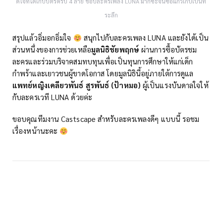
ดีใจที่ได้เก็บบัตรครบ 4 ลาย ชอบละครเพลง LUNA มากซะจนซื้อแก้วเก็บเป็นที่
ระลึก
สรุปแล้วอิ่มอกอิ่มใจ
สนุกไปกับละครเพลง LUNA และยังได้เป็น
ส่วนหนึ่งของการช่วยเหลือ
มูลนิธิชัยพฤกษ์
ผ่านการซื้อบัตรชม
ละครและร่วมบริจาคสมทบทุนเพื่อเป็นทุนการศึกษาให้แก่เด็ก
กำพร้าและเยาวชนผู้ขาดโอกาส โดยมูลนิธินี้อยู่ภายใต้การดูแล
แพทย์หญิงเคลียวพันธ์ สูรพันธ์ (ป้าหมอ)
ผู้เป็นแรงบันดาลใจให้
กับละครเวที LUNA ด้วยค่ะ
ขอบคุณทีมงาน Castscape สำหรับละครเพลงดีๆ แบบนี้ รอชม
เรื่องหน้านะคะ