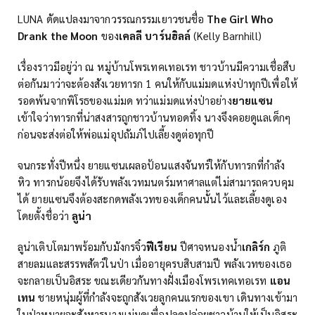
LUNA ดัดแปลงมาจากวรรณกรรมเยาวชนชื่อ
The Girl Who
Drank the Moon
ของ
เคลลี บาร์นฮิลล์
(Kelly Barnhill)
เรื่องราวมีอยู่ว่า ณ หมู่บ้านโพรเทคเทอเรท ชาวบ้านมีความเชื่อสืบ
ต่อกันมาว่าจะต้องสังเวยทารก 1 คนให้กับแม่มดแห่งป่าทุกปีเพื่อให้
รอดพ้นจากพิโรธของแม่มด ทว่าแม่มดแห่งป่าอย่าง
ยายแซน
เข้าใจว่าทารกที่น่าสงสารถูกชาวบ้านทอดทิ้ง นางจึงคอยดูแลเด็กๆ
ก่อนจะส่งต่อให้พ่อแม่อุปถัมภ์ไปเลี้ยงดูต่อทุกปี
จนกระทั่งปีหนึ่ง ยายแซนเผลอป้อนแสงจันทร์ให้กับทารกที่กำลัง
หิว ทารกน้อยจึงได้รับพลังเวทมนตร์มหาศาลแต่ไม่สามารถควบคุม
ได้ ยายแซนจึงต้องสะกดพลังเวทของเด็กคนนั้นไว้และเลี้ยงดูเอง
โดยตั้งชื่อว่า
ลูน่า
ลูน่าเติบโตมาพร้อมกับมังกรจิ๋ว
ฟีเรียน
ปีศาจหนองน้ำ
เกลิร์ก
ภูติ
สายลมและสรรพสัตว์ในป่า เมื่ออายุครบสิบสามปี พลังเวทของเธอ
จะกลายเป็นอิสระ ขณะเดียวกันทางฝั่งเมืองโพรเทคเทอเรท
แอน
เทน
ชายหนุ่มผู้ที่กำลังจะถูกสังเวยลูกคนแรกของเขา เดินทางเข้ามา
ในป่าหมายจะสังหารนางแม่มดเพื่อปลดปล่อยชาวบ้านให้เป็นอิสระ