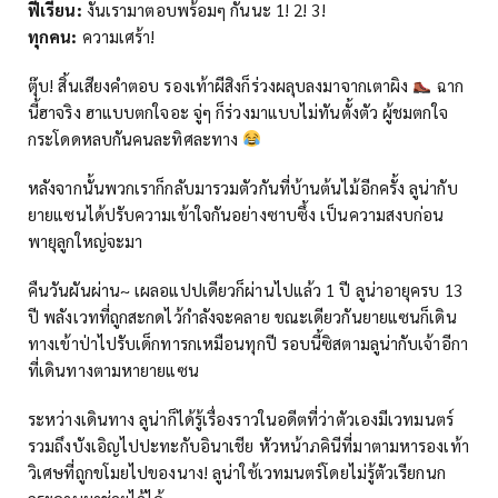
ฟีเรียน:
งั้นเรามาตอบพร้อมๆ กันนะ 1! 2! 3!
ทุกคน:
ความเศร้า!
ตุ๊บ! สิ้นเสียงคำตอบ รองเท้าผีสิงก็ร่วงผลุบลงมาจากเตาผิง
ฉาก
นี้ฮาจริง ฮาแบบตกใจอะ จู่ๆ ก็ร่วงมาแบบไม่ทันตั้งตัว ผู้ชมตกใจ
กระโดดหลบกันคนละทิศละทาง
หลังจากนั้นพวกเราก็กลับมารวมตัวกันที่บ้านต้นไม้อีกครั้ง ลูน่ากับ
ยายแซนได้ปรับความเข้าใจกันอย่างซาบซึ้ง เป็นความสงบก่อน
พายุลูกใหญ่จะมา
คืนวันผันผ่าน~ เผลอแปปเดียวก็ผ่านไปแล้ว 1 ปี ลูน่าอายุครบ 13
ปี พลังเวทที่ถูกสะกดไว้กำลังจะคลาย ขณะเดียวกันยายแซนก็เดิน
ทางเข้าป่าไปรับเด็กทารกเหมือนทุกปี รอบนี้ซิสตามลูน่ากับเจ้าอีกา
ที่เดินทางตามหายายแซน
ระหว่างเดินทาง ลูน่าก็ได้รู้เรื่องราวในอดีตที่ว่าตัวเองมีเวทมนตร์
รวมถึงบังเอิญไปปะทะกับอินาเชีย หัวหน้าภคินีที่มาตามหารองเท้า
วิเศษที่ถูกขโมยไปของนาง! ลูน่าใช้เวทมนตร์โดยไม่รู้ตัวเรียกนก