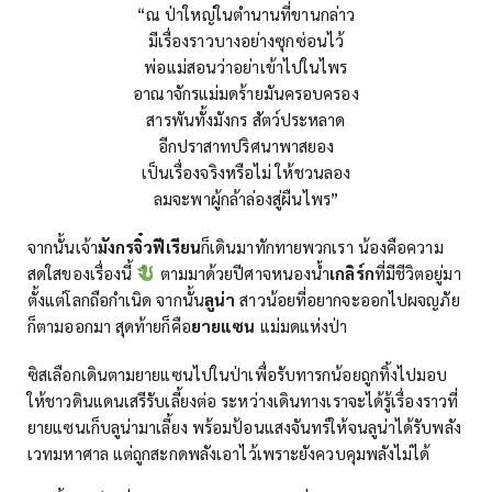
“ณ ป่าใหญ่ในตำนานที่ขานกล่าว
มีเรื่องราวบางอย่างซุกซ่อนไว้
พ่อแม่สอนว่าอย่าเข้าไปในไพร
อาณาจักรแม่มดร้ายมันครอบครอง
สารพันทั้งมังกร สัตว์ประหลาด
อีกปราสาทปริศนาพาสยอง
เป็นเรื่องจริงหรือไม่ ให้ชวนลอง
ลมจะพาผู้กล้าล่องสู่ผืนไพร”
จากนั้นเจ้า
มังกรจิ๋วฟีเรียน
ก็เดินมาทักทายพวกเรา น้องคือความ
สดใสของเรื่องนี้
ตามมาด้วยปีศาจหนองน้ำ
เกลิร์ก
ที่มีชีวิตอยู่มา
ตั้งแต่โลกถือกำเนิด จากนั้น
ลูน่า
สาวน้อยที่อยากจะออกไปผจญภัย
ก็ตามออกมา สุดท้ายก็คือ
ยายแซน
แม่มดแห่งป่า
ซิสเลือกเดินตามยายแซนไปในป่าเพื่อรับทารกน้อยถูกทิ้งไปมอบ
ให้ชาวดินแดนเสรีรับเลี้ยงต่อ ระหว่างเดินทางเราจะได้รู้เรื่องราวที่
ยายแซนเก็บลูน่ามาเลี้ยง พร้อมป้อนแสงจันทร์ให้จนลูน่าได้รับพลัง
เวทมหาศาล แต่ถูกสะกดพลังเอาไว้เพราะยังควบคุมพลังไม่ได้