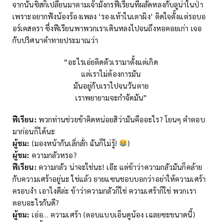
จากนั้นซิสก็เปลี่ยนมาตามเจ้ามังกรฟีเรียนที่ผลัดหลงกับลูน่าในป่า
เพราะอยากฟังน้องร้องเพลง ‘รองเท้าในเตาผิง’ ติดใจตั้งแต่รอบอ
อร์เคสตรา ซึ่งฟีเรียนพาพวกเราเดินหลงไปจนถึงหอคอยเก่า เจอ
กับปริศนาคำทายประมาณว่า
“อะไรเอ่ยติดตัวเรามาตั้งแต่เกิด
แต่เราไม่ต้องการมัน
มันอยู่กับเราไปจนวันตาย
เราพยายามจะกำจัดมัน”
ฟีเรียน:
พวกท่านช่วยข้าคิดหน่อยสิว่ามันคืออะไร? โยนๆ คำตอบ
มาก่อนก็ได้นะ
ผู้ชม:
(มองหน้ากันเลิ่กลั่ก ฉันก็ไม่รู้!
)
ผู้ชม:
ความกลัวหรอ?
ฟีเรียน:
ความกลัว น่าจะใช่นะ! เอ๊ะ แต่ข้าว่าความกลัวมันก็คล้าย
กับความเศร้าอยู่นะ ใช่แล้ว ยายแซนชอบบอกว่าอย่าให้ความเศร้า
ครอบงำ เอาไงดีล่ะ ข้าว่าความกลัวก็ใช่ ความเศร้าก็ใช่ พวกเรา
ตอบอะไรกันดี?
ผู้ชม:
เอ่อ… ความเศร้า (ตอบแบบเอ็นดูน้อง เฉลยซะขนาดนี้)