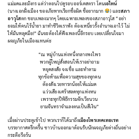
แม่มดและมังกร แต่ว่าตอนไปดูรอบออร์เคสตรา โดน
เอไทน์
(นางเอกฝั่งเมือง ขออภัยหากเรียกชื่อผิด ชื่อยากมาก
) และ
สภา
อาวุโส
ตก ชอบเพลงมากๆ โดยเฉพาะเพลงของสภาอาวุโส “อย่า
ยอมให้คนไร้น้ำยา มาทำชีวิตเราพัง ต้องเหนี่ยวรั้งอำนาจเอาไว้ ไม่
ให้มันหลุดมือ!” ฉันจะต้องได้ฟังเพลงนี้อีกรอบ เลยเปลี่ยนใจมา
ผจญภัยในเมืองแทนค่ะ
“ณ หมู่บ้านแห่งหนึ่งกลางพงไพร
พวกผู้ใหญ่สั่งสอนให้เราอย่าถาม
หยุดสงสัย จงเชื่อ และทำตาม
ทุกข้อห้ามเพื่อความสุขของทุกคน
ต้องสังเวยทารกน้อยให้แม่มด
แว่วเสียงเศร้าสลดทุกแห่งหน
เพราะทุกปีพิธีกรรมจักเวียนวน
ยามจันทราจำแลงตนเป็นสีเงิน”
เมื่อผ่านประตูเข้าไป พวกเราก็ได้มาถึง
เมืองโพรเทคเทอเรท
บรรยากาศครึกครื้น ชาวบ้านออกมาต้อนรับนักผจญภัยต่างถิ่นอย่าง
กระตือรือร้น